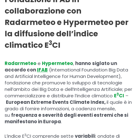
collaborazione con
Radarmeteo e Hypermeteo per
la diffusione dell’indice
3
climatico E
CI
Radarmeteo
e
Hypermeteo
,
hanno
siglato un
accordo con
IFAB
(International Foundation Big Data
and Artificial Intelligence for Human Development),
fondazione che promuove lo sviluppo di tecnologie
nell’ambito dei Big Data e dell’Intelligenza Artificiale; per
3
commercializzare e distribuire l’indice climatico
E
CI
–
European Extreme Events Climate Index,
il quale è in
grado di fornire informazioni, a cadenza mensile,
su
frequenza e severità degli eventi estremi che si
manifestano in Europa
.
3
L’indice E
CI comprende sette
variabili
: ondate di