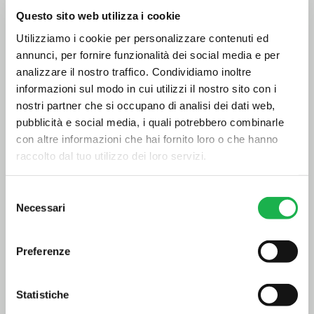
Questo sito web utilizza i cookie
Utilizziamo i cookie per personalizzare contenuti ed
annunci, per fornire funzionalità dei social media e per
analizzare il nostro traffico. Condividiamo inoltre
informazioni sul modo in cui utilizzi il nostro sito con i
nostri partner che si occupano di analisi dei dati web,
pubblicità e social media, i quali potrebbero combinarle
con altre informazioni che hai fornito loro o che hanno
raccolto dal tuo utilizzo dei loro servizi.
Eventi meteorologici
estremi e rischio
Selezione
Necessari
alluvionale: dati e
del
consenso
strumenti per prevedere e
Preferenze
ridurre gli impatti
23 Febbraio 2026
Statistiche