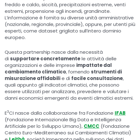
freddo e caldo, siccità, precipitazioni estreme, venti
estremi, propensione agli incendi, grandinate.
L’informazione è fornita su diverse unità amministrative
(nazionale, regionale, provinciale), oppure, per utenti più
esperti, come dataset grigliato sull’intero dominio
europeo.
Questa partnership nasce dalla necessità
di
supportare concretamente
le attività delle
organizzazioni e delle imprese
impattate dal
cambiamento climatico
, fornendo
strumenti di
misurazione affidabili
e di
facile consultazione
,
quali appunto gli indicatori climatici, che possono
essere utilizzati per analizzare, prevedere e valutare i
danni economici emergenti da eventi climatici estremi.
3
E
CI nasce dalla collaborazione fra Fondazione
IFAB
(Fondazione Internazionale Big Data e Intelligenza
Artificiale per lo Sviluppo Umano),
CMCC
(Fondazione
Centro Euro-Mediterraneo sui Cambiamenti Climatici)
e
Leithà
, società impegnata nello sviluppo dei dati.