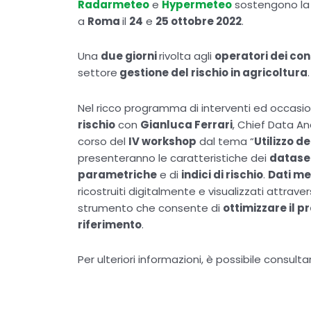
Radarmeteo
e
Hypermeteo
sostengono la
a
Roma
il
24
e
25 ottobre 2022
.
Una
due giorni
rivolta agli
operatori dei con
settore
gestione del rischio in agricoltura
.
Nel ricco programma di interventi ed occasio
rischio
con
Gianluca Ferrari
, Chief Data An
corso del
IV workshop
dal tema “
Utilizzo d
presenteranno le caratteristiche dei
dataset
parametriche
e di
indici di rischio
.
Dati m
ricostruiti digitalmente e visualizzati attrav
strumento che consente di
ottimizzare il p
riferimento
.
Per ulteriori informazioni, è possibile consul