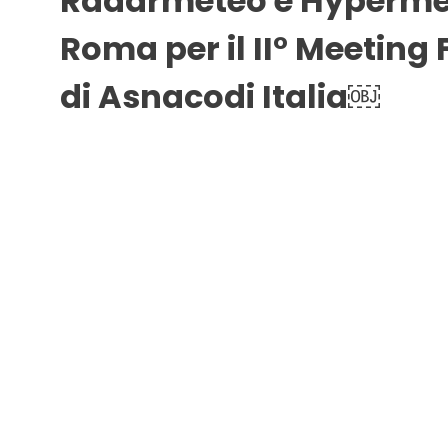
Radarmeteo e Hyperme
Roma per il II° Meeting
di Asnacodi Italia￼