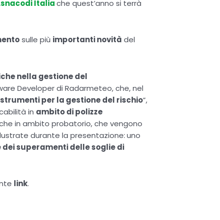
snacodi Italia
che quest’anno si terrà
mento
sulle più
importanti novità
del
che nella gestione del
ware Developer di Radarmeteo, che, nel
i strumenti per la gestione del rischio
”,
abilità in
ambito di polizze
nche in ambito probatorio, che vengono
 illustrate durante la presentazione:
uno
dei superamenti delle soglie di
ente
link
.