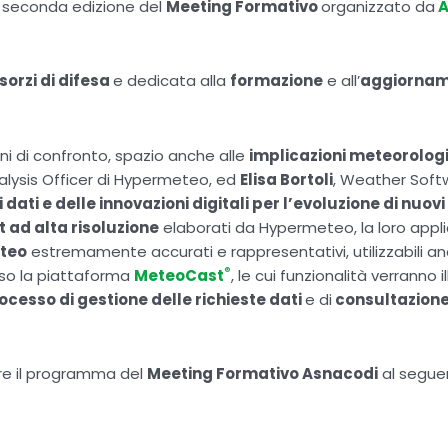
 seconda edizione del
Meeting Formativo
organizzato da
A
sorzi di difesa
e dedicata alla
formazione
e all’
aggiorna
ni di confronto, spazio anche alle
implicazioni meteorologi
alysis Officer di Hypermeteo, ed
Elisa Bortoli
, Weather Soft
ei dati e delle innovazioni digitali per l’evoluzione di nuov
 ad alta risoluzione
elaborati da Hypermeteo, la loro applic
eteo
estremamente accurati e rappresentativi, utilizzabili a
®
erso la piattaforma
MeteoCast
, le cui funzionalità verranno
rocesso di gestione delle richieste dati
e di
consultazione 
tare il programma del
Meeting Formativo Asnacodi
al segu