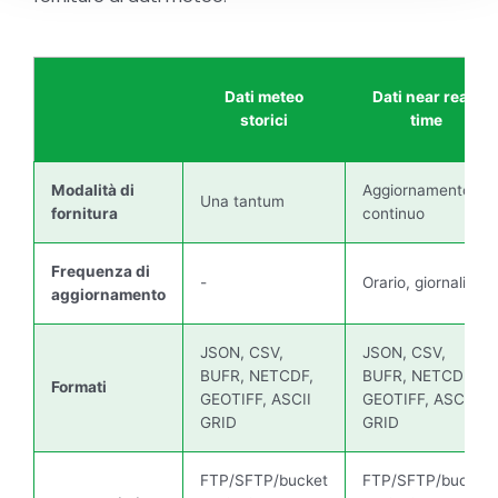
Dati meteo
Dati near real-
storici
time
Modalità di
Aggiornamento
Una tantum
fornitura
continuo
Frequenza di
-
Orario, giornaliero
aggiornamento
JSON, CSV,
JSON, CSV,
BUFR, NETCDF,
BUFR, NETCDF,
Formati
GEOTIFF, ASCII
GEOTIFF, ASCII
GRID
GRID
FTP/SFTP/bucket
FTP/SFTP/bucket