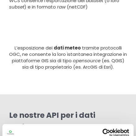
WCS consente l’esportazione dei
dataset
(o loro
subset
) e in formato
raw
(netCDF)
L’esposizione dei
dati meteo
tramite protocolli
OGC, ne consente la loro istantanea integrazione in
piattaforme GIS sia di tipo
opensource
(es. QGIS)
sia di tipo proprietario (es. ArcGIS di Esri).
Le nostre API per i dati
meteo
La richiesta di serie temporali su specifiche