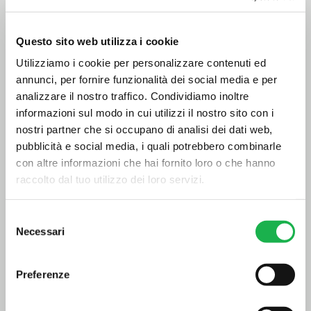
località avviene tramite un servizio API CUSTOM
implementato da Hypermeteo. Esso consente di
ottenere l’andamento temporale di diverse
Questo sito web utilizza i cookie
variabili meteorologiche data una specifica
Utilizziamo i cookie per personalizzare contenuti ed
località geografica, un set di variabili, la tipologia
annunci, per fornire funzionalità dei social media e per
di dato meteo (es.
near real-time
, previsionale
analizzare il nostro traffico. Condividiamo inoltre
ecc.) e una finestra temporale d’interesse.
informazioni sul modo in cui utilizzi il nostro sito con i
L’output può essere in formato JSON per
l’integrazione
on-the-fly
dei dati in applicazioni,
nostri partner che si occupano di analisi dei dati web,
oppure in CSV.
pubblicità e social media, i quali potrebbero combinarle
con altre informazioni che hai fornito loro o che hanno
raccolto dal tuo utilizzo dei loro servizi.
Selezione
Necessari
del
consenso
Preferenze
Esempio di chiamata webservice per la richiesta di dati
meteorologici su una specifica località e output