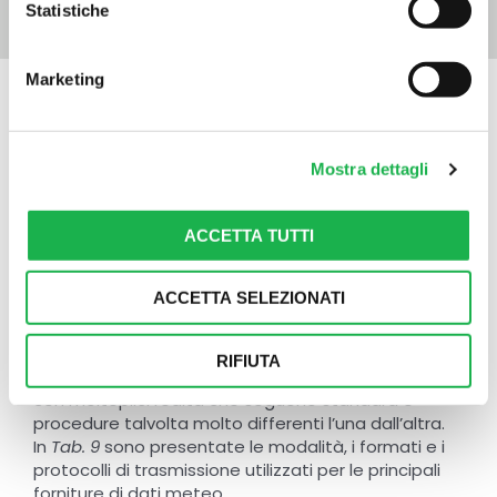
Statistiche
Marketing
MODALITÀ, FORMATI E
Mostra dettagli
PROTOCOLLI DI TRASMISSIONE
DATI METEO
ACCETTA TUTTI
Hypermeteo si configura come il servizio che
fornisce
dati meteorologici
e loro elaborazioni a
ACCETTA SELEZIONATI
sistemi che li integrano in processi e procedure di
terze parti. Per fare ciò, esso deve garantire
un’ampia gamma di formati e di modalità di
RIFIUTA
esposizione dei dati al fine di potersi interfacciare
con molteplici realtà che seguono standard e
procedure talvolta molto differenti l’una dall’altra.
In
Tab. 9
sono presentate le modalità, i formati e i
protocolli di trasmissione utilizzati per le principali
forniture di dati meteo.