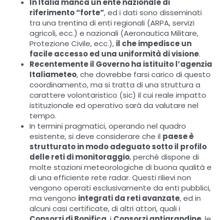
In Italia manca un ente nazionale di
riferimento “forte”
, ed i dati sono disseminati
tra una trentina di enti regionali (ARPA, servizi
agricoli, ecc.) e nazionali (Aeronautica Militare,
Protezione Civile, ecc.),
il che impedisce un
facile accesso ed una uniformità di visione
.
Recentemente il Governo ha istituito l’agenzia
Italiameteo
, che dovrebbe farsi carico di questo
coordinamento, ma si tratta di una struttura a
carattere volontaristico (sic) il cui reale impatto
istituzionale ed operativo sarà da valutare nel
tempo.
In termini pragmatici, operando nel quadro
esistente, si deve considerare che il
paese è
strutturato in modo adeguato sotto il profilo
delle reti di monitoraggio
, perché dispone di
molte stazioni meteorologiche di buona qualità e
di una efficiente rete radar. Questi rilievi non
vengono operati esclusivamente da enti pubblici,
ma vengono
integrati da reti avanzate
, ed in
alcuni casi certificate, di altri attori, quali i
Consorzi di Bonifica
, i
Consorzi antigrandine
, le