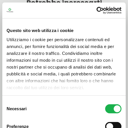
Potrebbe ineressarti
Questo sito web utilizza i cookie
Utilizziamo i cookie per personalizzare contenuti ed
annunci, per fornire funzionalità dei social media e per
analizzare il nostro traffico. Condividiamo inoltre
informazioni sul modo in cui utilizzi il nostro sito con i
nostri partner che si occupano di analisi dei dati web,
pubblicità e social media, i quali potrebbero combinarle
con altre informazioni che hai fornito loro o che hanno
raccolto dal tuo utilizzo dei loro servizi.
Nasce l’hub europeo per gli
scenari climatici applicati
Selezione
Necessari
del
8 Maggio 2026
consenso
Un centro europeo per dati climatici,
Preferenze