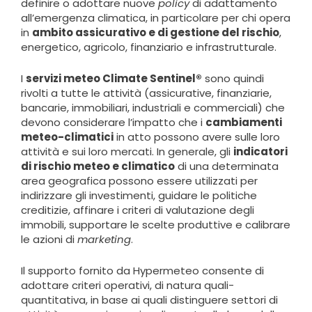
definire o adottare nuove
policy
di adattamento
all’emergenza climatica, in particolare per chi opera
in
ambito assicurativo e di gestione del rischio
,
energetico, agricolo, finanziario e infrastrutturale.
I
servizi m
eteo Climate Sentinel®
sono quindi
rivolti a tutte le attività (assicurative, finanziarie,
bancarie, immobiliari, industriali e commerciali) che
devono considerare l’impatto che i
cambiamenti
meteo-climatici
in atto possono avere sulle loro
attività e sui loro mercati. In generale, gli
indicatori
di rischio meteo e climatico
di una determinata
area geografica possono essere utilizzati per
indirizzare gli investimenti, guidare le politiche
creditizie, affinare i criteri di valutazione degli
immobili, supportare le scelte produttive e calibrare
le azioni di
marketing
.
Il supporto fornito da Hypermeteo consente di
adottare criteri operativi, di natura quali-
quantitativa, in base ai quali distinguere settori di