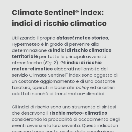
Climate Sentinel® index:
indici di rischio climatico
Utilizzando il proprio
dataset
meteo storico
,
Hypermeteo è in grado di pervenire alla
determinazione di
indici di rischio climatico
territoriale
per tutte le principali avversità
atmosferiche (
Fig. 2
). Gli
indici di rischio
meteo-climatico
elaborati nell’ambito del
®
servizio Climate Sentinel
index sono oggetto di
un costante aggiornamento e di una costante
taratura, operati in base alle
policy
ed ai criteri
adottati nonché ai trend meteo-climatici.
Gli indici di rischio sono uno strumento di sintesi
che descrivono il
rischio meteo-climatico
considerando la probabilità di accadimento degli
eventi avversi e la loro severità. Questi indicatori
possono tener conto anche della correlazione