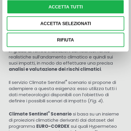
assessment
del rischio
e, per fare ciò, è pratica
ACCETTA TUTTI
comune l’utilizzo di
dataset
meteo
di rianalisi
che
descrivono l’andamento meteo-climatico del
passato; tuttavia, in un contesto di
ACCETTA SELEZIONATI
estremizzazione dei fenomeni, l’utilizzo di soli
dati
meteo storici
può portare ad una sottostima dei
rischi. Risulta quindi fondamentale affiancare a
RIFIUTA
questa base anche proiezioni climatiche che siano
in grado di fornire indicazioni sufficientemente
realistiche sull’andamento climatico e quindi sui
suoi impatti, in modo da effettuare una precisa
analisi e valutazione dei rischi climatici
.
®
Il servizio Climate Sentinel
scenario si propone di
adempiere a questa esigenza: esso utilizza tutti i
dati meteorologici disponibili con l’obiettivo di
definire i possibili scenari di impatto (
Fig. 4
).
®
Climate Sentinel
Scenario
si basa su un insieme
di proiezioni climatiche derivanti dai dataset del
programma
EURO-CORDEX
sui quali Hypermeteo